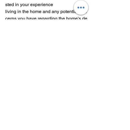
sted in your experience 
living in the home and any potential con
cerns you have regarding the home's de
sign or 
functionality. We will provide a full report
 within 24 hours of the inspection and wi
ll be happy 
to explain all of our findings to you so yo
ur contractor can begin warranty work a
s soon as 
possible. 